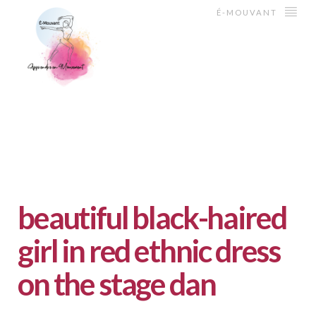
É-MOUVANT
beautiful black-haired
girl in red ethnic dress
on the stage dan