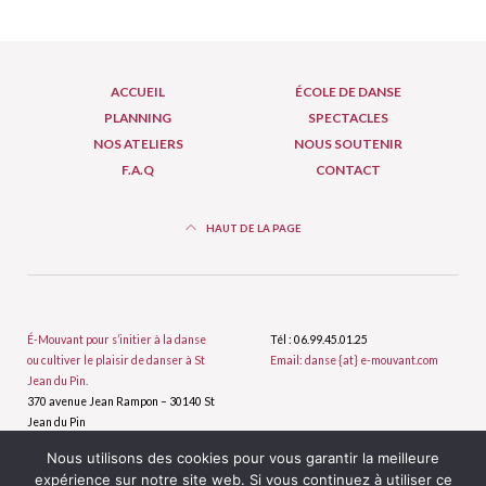
ACCUEIL
ÉCOLE DE DANSE
PLANNING
SPECTACLES
NOS ATELIERS
NOUS SOUTENIR
F.A.Q
CONTACT
HAUT DE LA PAGE
É-Mouvant pour s’initier à la danse
Tél : 06.99.45.01.25
ou cultiver le plaisir de danser à St
Email: danse {at} e-mouvant.com
Jean du Pin.
370 avenue Jean Rampon – 30140 St
Jean du Pin
Nous utilisons des cookies pour vous garantir la meilleure
Plan du site
expérience sur notre site web. Si vous continuez à utiliser ce
École de danse É-Mouvant ©