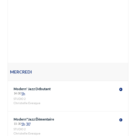
MERCREDI
Modern' Jazz Débutant
14
:
00
1h
STUDIO 2
Christelle Evesque
Modern"Jazz Élémentaire
15
:
30
1h 30'
STUDIO 2
Christelle Evesque