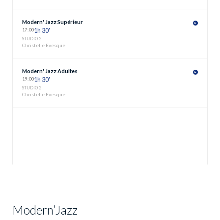
Modern' Jazz Supérieur
17
:
00
1h 30'
STUDIO 2
Christelle Evesque
Modern' Jazz Adultes
19
:
00
1h 30'
STUDIO 2
Christelle Evesque
Modern’Jazz