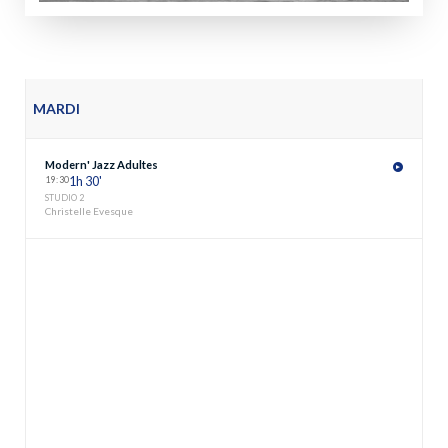
MARDI
Modern' Jazz Adultes
19
:
30
1h 30'
STUDIO 2
Christelle Evesque