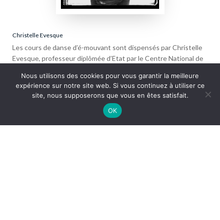
Christelle Evesque
Les cours de danse d’é-mouvant sont dispensés par Christelle
Evesque, professeur diplômée d’Etat par le Centre National de
la Danse de Paris en 2006.
Nous utilisons des cookies pour vous garantir la meilleure
expérience sur notre site web. Si vous continuez à utiliser ce
EN SAVOIR PLUS
site, nous supposerons que vous en êtes satisfait.
OK
ACCUEIL
ÉCOLE DE DANSE
PLANNING
SPECTACLES
NOS ATELIERS
NOUS SOUTENIR
F.A.Q
CONTACT