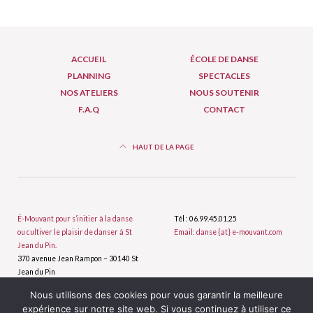
ACCUEIL
ÉCOLE DE DANSE
PLANNING
SPECTACLES
NOS ATELIERS
NOUS SOUTENIR
F.A.Q
CONTACT
HAUT DE LA PAGE
É-Mouvant pour s’initier à la danse
Tél : 06.99.45.01.25
ou cultiver le plaisir de danser à St
Email: danse {at} e-mouvant.com
Jean du Pin.
370 avenue Jean Rampon – 30140 St
Jean du Pin
Nous utilisons des cookies pour vous garantir la meilleure
Plan du site
expérience sur notre site web. Si vous continuez à utiliser ce
École de danse É-Mouvant ©