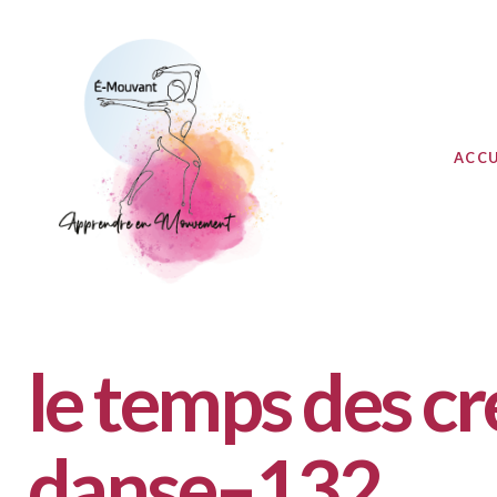
ACCU
le temps des 
danse–132