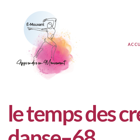
ACCU
le temps des 
danse–68